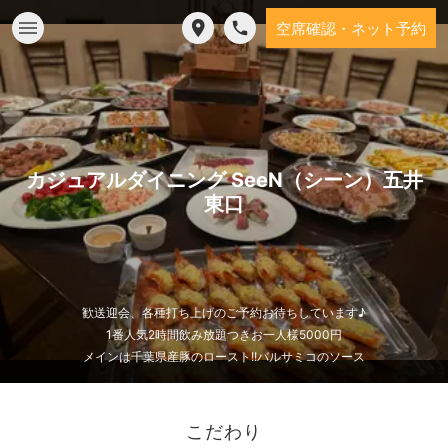
空席確認・ネット予約
カジュアルダイニング SeeN（シーン）五井
東口
歓送迎会、各種打ち上げのご予約お待ちしています♪
1番人気2時間飲み放題つきお一人様5000円
メインは千葉県産豚のロースト!!バルサミコのソース
こだわり