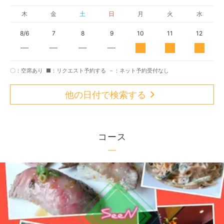
木
金
土
日
月
火
水
8/6
7
8
9
10
11
12
〇：空席あり
■：リクエスト予約する
－：ネット予約受付なし
他の日付で検索する
コース