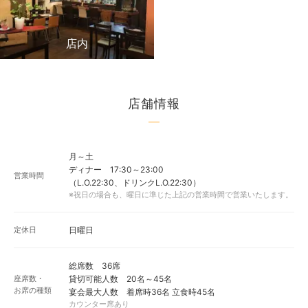
店内
店舗情報
月～土
ディナー 17:30～23:00
営業時間
（L.O.22:30、ドリンクL.O.22:30）
※祝日の場合も、曜日に準じた上記の営業時間で営業いたします。
定休日
日曜日
総席数 36席
座席数・
貸切可能人数 20名～45名
お席の種類
宴会最大人数 着席時36名 立食時45名
カウンター席あり